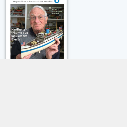
NEUESTE KOMMENTARE:
Rose Göttmann
zu
Das war schick: der Knicks
Andreas Dautermann
zu
Neue Betrugsmasche am
Smartphone
Klaus Peter Dorschu
zu
Neue Betrugsmasche am
Smartphone
Roland Jose
zu
Vorsicht: Betrugsanrufe aus Österreich