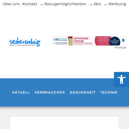
Über uns
Kontakt
→ Bezugsmöglichkeiten
→ Abo
→ Werbung
Anzeige
Werkzeug
AKTUELL
VERBRAUCHER
GESUNDHEIT
TECHNIK
WO