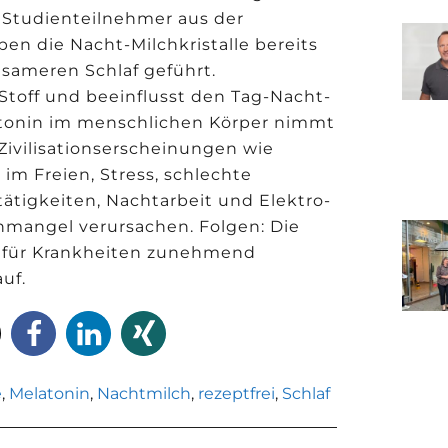
r Studienteilnehmer aus der
en die Nacht-Milchkristalle bereits
sameren Schlaf geführt.
 Stoff und beeinflusst den Tag-Nacht-
tonin im menschlichen Körper nimmt
 Zivilisationserscheinungen wie
m Freien, Stress, schlechte
ätigkeiten, Nachtarbeit und Elektro-
nmangel verursachen. Folgen: Die
rd für Krankheiten zunehmend
uf.
e
,
Melatonin
,
Nachtmilch
,
rezeptfrei
,
Schlaf