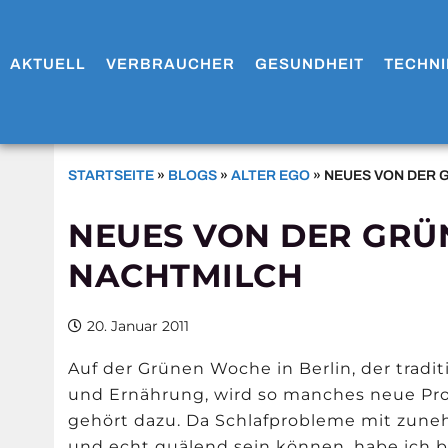
AKTUELL
VERBRAUCHER
GESUNDHEIT
TECHNI
STARTSEITE
»
BLOGS
»
ALTER EGO
»
NEUES VON DER 
NEUES VON DER GRÜ
NACHTMILCH
20. Januar 2011
Auf der Grünen Woche in Berlin, der tradi
und Ernährung, wird so manches neue Pro
gehört dazu. Da Schlafprobleme mit zune
und echt quälend sein können, habe ich b