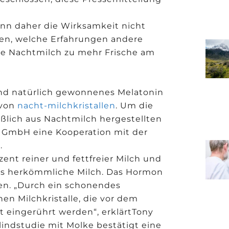
ann daher die Wirksamkeit nicht
ren, welche Erfahrungen andere
ie Nachtmilch zu mehr Frische am
nd natürlich gewonnenes Melatonin
 von
nacht-milchkristallen
. Um die
lich aus Nachtmilch hergestellten
le GmbH eine Kooperation mit der
.
zent reiner und fettfreier Milch und
ls herkömmliche Milch. Das Hormon
den. „Durch ein schonendes
en Milchkristalle, die vor dem
t eingerührt werden“, erklärtTony
lindstudie mit Molke bestätigt eine