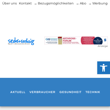
Über uns
Kontakt
→ Bezugsmöglichkeiten
→ Abo
→ Werbung
Anzeige
Werkzeug
AKTUELL
VERBRAUCHER
GESUNDHEIT
TECHNIK
WO