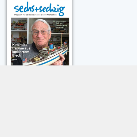
NEUESTE KOMMENTARE:
Rose Göttmann
zu
Das war schick: der Knicks
Andreas Dautermann
zu
Neue Betrugsmasche am
Smartphone
Klaus Peter Dorschu
zu
Neue Betrugsmasche am