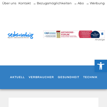
Über uns
Kontakt
→ Bezugsmöglichkeiten
→ Abo
→ Werbung
Anzeige
Werkzeug
AKTUELL
VERBRAUCHER
GESUNDHEIT
TECHNIK
WO