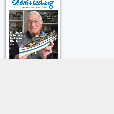
NEUESTE KOMMENTARE:
Rose Göttmann
zu
Das war schick: der Knicks
Andreas Dautermann
zu
Neue Betrugsmasche am
Smartphone
Klaus Peter Dorschu
zu
Neue Betrugsmasche am
Smartphone