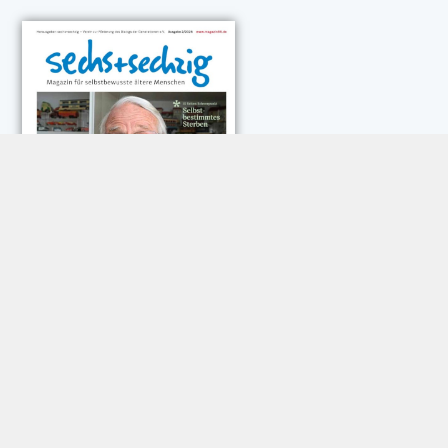
NEUESTE KOMMENTARE:
Rose Göttmann
zu
Das war schick: der Knicks
Andreas Dautermann
zu
Neue Betrugsmasche am