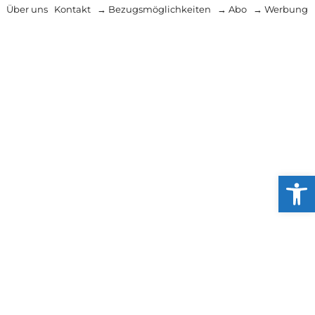
Über uns
Kontakt
→ Bezugsmöglichkeiten
→ Abo
→ Werbung
Werkzeug