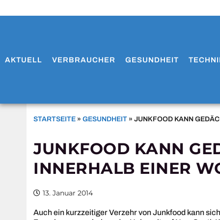
AKTUELL
VERBRAUCHER
GESUNDHEIT
TECHNI
STARTSEITE
»
GESUNDHEIT
»
JUNKFOOD KANN GEDÄCH
JUNKFOOD KANN GE
INNERHALB EINER W
13. Januar 2014
Auch ein kurzzeitiger Verzehr von Junkfood kann sich