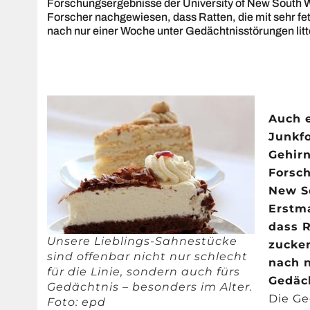
Forschungsergebnisse der University of New South W
Forscher nachgewiesen, dass Ratten, die mit sehr fet
nach nur einer Woche unter Gedächtnisstörungen litt
Auch e
Junkfo
Gehirn
Forsch
New So
Erstm
dass R
Unsere Lieblings-Sahnestücke
zucker
sind offenbar nicht nur schlecht
nach 
für die Linie, sondern auch fürs
Gedäch
Gedächtnis – besonders im Alter.
Die Ge
Foto: epd