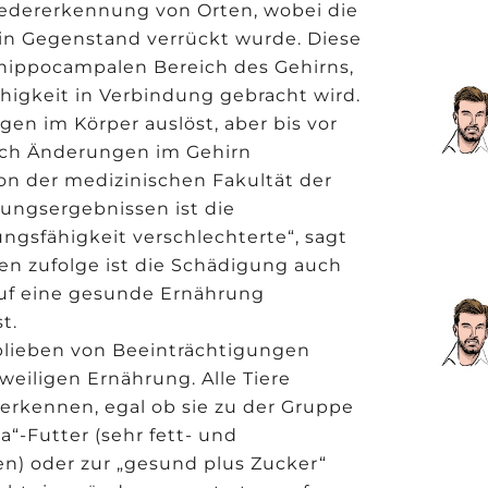
edererkennung von Orten, wobei die
in Gegenstand verrückt wurde. Diese
 hippocampalen Bereich des Gehirns,
higkeit in Verbindung gebracht wird.
en im Körper auslöst, aber bis vor
uch Änderungen im Gehirn
von der medizinischen Fakultät der
ungsergebnissen ist die
ngsfähigkeit verschlechterte“, sagt
ten zufolge ist die Schädigung auch
auf eine gesunde Ernährung
t.
 blieben von Beeinträchtigungen
eiligen Ernährung. Alle Tiere
rkennen, egal ob sie zu der Gruppe
“-Futter (sehr fett- und
en) oder zur „gesund plus Zucker“