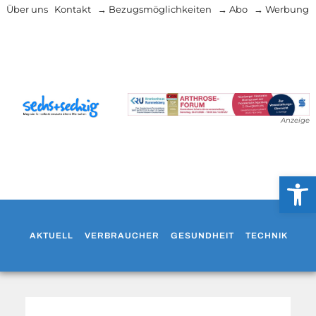
Über uns
Kontakt
→ Bezugsmöglichkeiten
→ Abo
→ Werbung
Anzeige
Werkzeug
AKTUELL
VERBRAUCHER
GESUNDHEIT
TECHNIK
WO