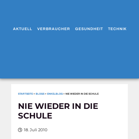
AKTUELL
VERBRAUCHER
GESUNDHEIT
TECHNIK
WO
STARTSEITE
»
BLOGS
»
ENKELBLOG
»
NIE WIEDER IN DIE SCHULE
NIE WIEDER IN DIE
SCHULE
18. Juli 2010