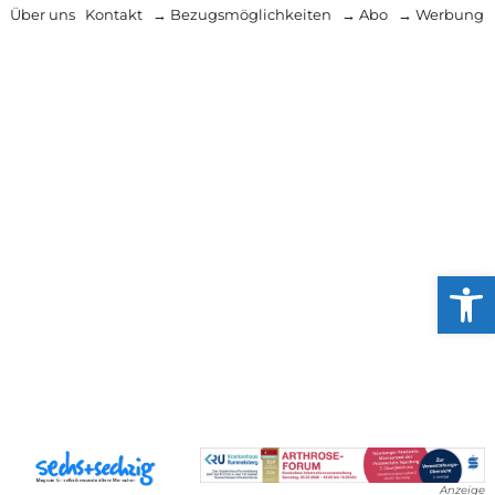
Über uns
Kontakt
→ Bezugsmöglichkeiten
→ Abo
→ Werbung
Werkzeug
Anzeige