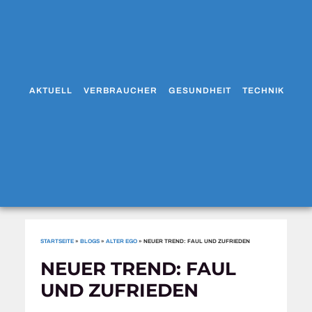
AKTUELL
VERBRAUCHER
GESUNDHEIT
TECHNIK
WO
STARTSEITE
»
BLOGS
»
ALTER EGO
»
NEUER TREND: FAUL UND ZUFRIEDEN
NEUER TREND: FAUL
UND ZUFRIEDEN