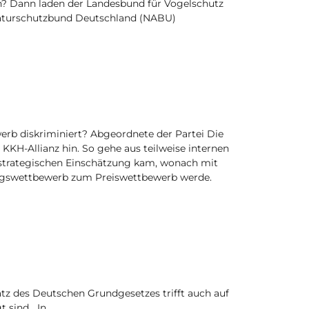
? Dann laden der Landesbund für Vogelschutz
 Naturschutzbund Deutschland (NABU)
rb diskriminiert? Abgeordnete der Partei Die
 KKH-Allianz hin. So gehe aus teilweise internen
r strategischen Einschätzung kam, wonach mit
gungswettbewerb zum Preiswettbewerb werde.
tz des Deutschen Grundgesetzes trifft auch auf
 sind. „In