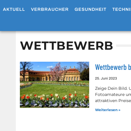
AKTUELL
VERBRAUCHER
GESUNDHEIT
TECHNI
WETTBEWERB
Wettbewerb b
25. Juni 2023
Zeige Dein Bild.
Fotoamateure um
attraktiven Preis
Weiterlesen »