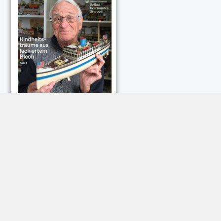
NEUESTE KOMMENTARE:
Rose Göttmann
zu
Das war schick: der Knicks
Andreas Dautermann
zu
Neue Betrugsmasche am
Smartphone
Klaus Peter Dorschu
zu
Neue Betrugsmasche am
Smartphone
Roland Jose
zu
Vorsicht: Betrugsanrufe aus Österreich
Trautwein
zu
Neue Betrugsmasche am Smartphone