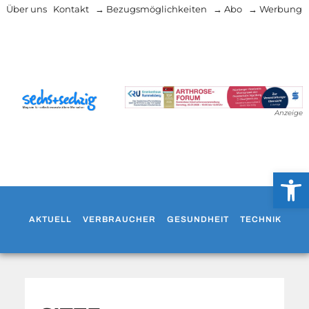
Über uns
Kontakt
→ Bezugsmöglichkeiten
→ Abo
→ Werbung
Anzeige
Werkzeug
AKTUELL
VERBRAUCHER
GESUNDHEIT
TECHNIK
WO