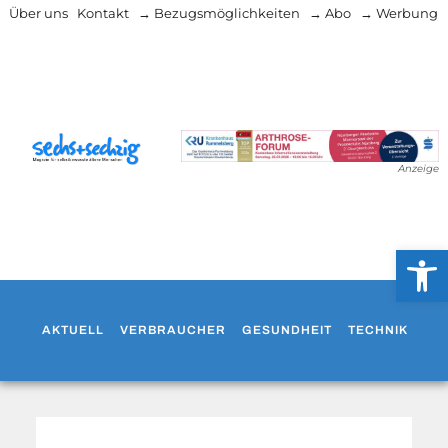
Über uns
Kontakt
→ Bezugsmöglichkeiten
→ Abo
→ Werbung
Anzeige
Werkzeug
AKTUELL
VERBRAUCHER
GESUNDHEIT
TECHNIK
WO