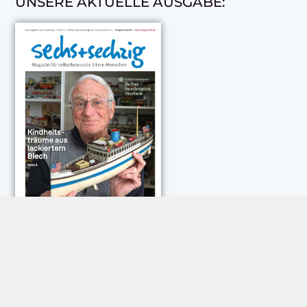
UNSERE AKTUELLE AUSGABE:
NEUESTE KOMMENTARE:
Rose Göttmann
zu
Das war schick: der Knicks