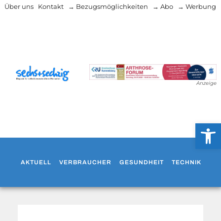
Über uns
Kontakt
→ Bezugsmöglichkeiten
→ Abo
→ Werbung
Anzeige
Werkzeug
AKTUELL
VERBRAUCHER
GESUNDHEIT
TECHNIK
WO