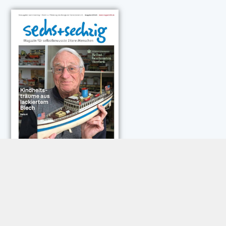
NEUESTE KOMMENTARE:
Rose Göttmann
zu
Das war schick: der Knicks
Andreas Dautermann
zu
Neue Betrugsmasche am