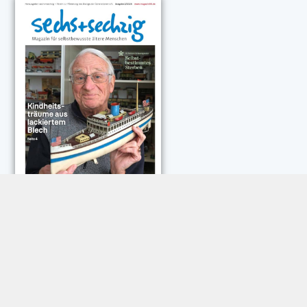
NEUESTE KOMMENTARE:
Rose Göttmann
zu
Das war schick: der Knicks
Andreas Dautermann
zu
Neue Betrugsmasche am
Smartphone