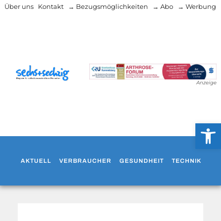
Über uns
Kontakt
→ Bezugsmöglichkeiten
→ Abo
→ Werbung
Anzeige
Werkzeug
AKTUELL
VERBRAUCHER
GESUNDHEIT
TECHNIK
WO