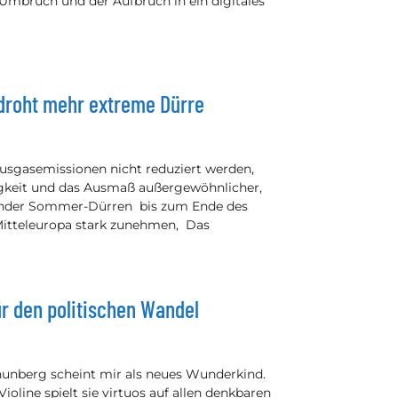
 Umbruch und der Aufbruch in ein digitales
 droht mehr extreme Dürre
usgasemissionen nicht reduziert werden,
gkeit und das Ausmaß außergewöhnlicher,
ender Sommer-Dürren bis zum Ende des
Mitteleuropa stark zunehmen, Das
ür den politischen Wandel
Thunberg scheint mir als neues Wunderkind.
ioline spielt sie virtuos auf allen denkbaren