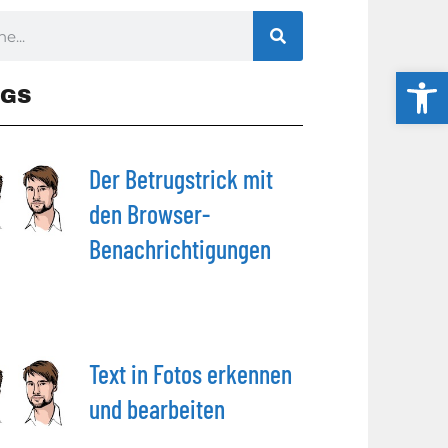
Werkzeug
GS
Der Betrugstrick mit
den Browser-
Benachrichtigungen
Text in Fotos erkennen
und bearbeiten