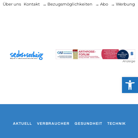
Über uns
Kontakt
→ Bezugsmöglichkeiten
→ Abo
→ Werbung
Anzeige
Werkzeug
AKTUELL
VERBRAUCHER
GESUNDHEIT
TECHNIK
WO