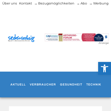
Über uns
Kontakt
→ Bezugsmöglichkeiten
→ Abo
→ Werbung
Anzeige
Werkzeug
AKTUELL
VERBRAUCHER
GESUNDHEIT
TECHNIK
WO