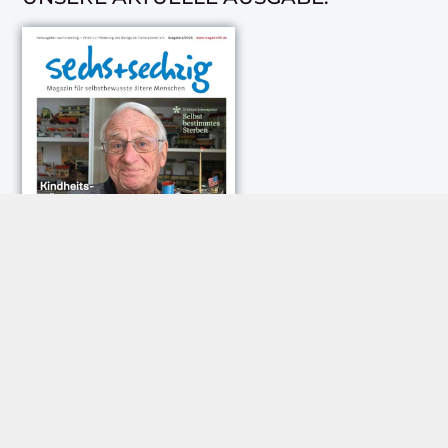
NEUESTE KOMMENTARE:
Rose Göttmann
zu
Das war schick: der Knicks
Andreas Dautermann
zu
Neue Betrugsmasche am