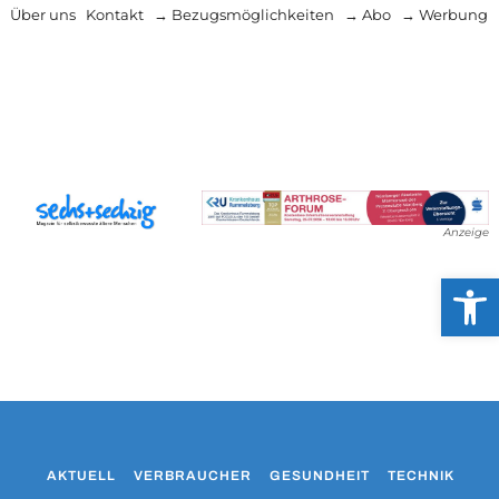
Über uns
Kontakt
→ Bezugsmöglichkeiten
→ Abo
→ Werbung
Anzeige
Werkzeug
AKTUELL
VERBRAUCHER
GESUNDHEIT
TECHNIK
WO