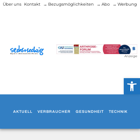
Über uns
Kontakt
→ Bezugsmöglichkeiten
→ Abo
→ Werbung
Anzeige
Werkzeug
AKTUELL
VERBRAUCHER
GESUNDHEIT
TECHNIK
WO