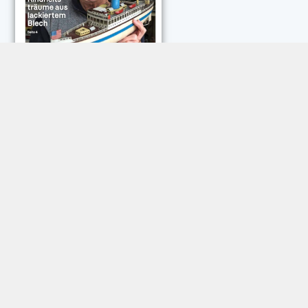
NEUESTE KOMMENTARE:
Rose Göttmann
zu
Das war schick: der Knicks
Andreas Dautermann
zu
Neue Betrugsmasche am
Smartphone
Klaus Peter Dorschu
zu
Neue Betrugsmasche am
Smartphone
Roland Jose
zu
Vorsicht: Betrugsanrufe aus Österreich
Trautwein
zu
Neue Betrugsmasche am Smartphone
Dautermann
zu
Schneller zwischen Apps wechseln
Joachim Hunscheid
zu
Schneller zwischen Apps wechseln