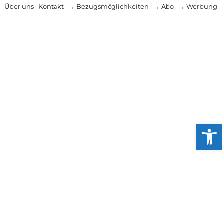
Über uns
Kontakt
→ Bezugsmöglichkeiten
→ Abo
→ Werbung
Werkzeug