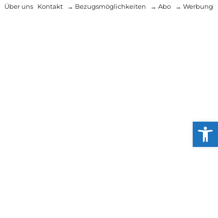
Über uns
Kontakt
→ Bezugsmöglichkeiten
→ Abo
→ Werbung
Werkzeug