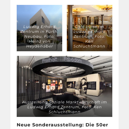
Ludwig Erhard
Café Luise im
Zentrum in Fürth:
Ludwig Erhard
Neubau, Foto:
Zentrum, Foto:
Heinz von
Ken
Heydenaber
Schluchtmann
Ausstellung Soziale Marktwirtschaft im
Ludwig Erhard Zentrum, Foto: Ken
Schluchtmann
Neue Sonderausstellung: Die 50er