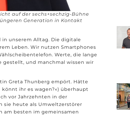
richt auf der sechs+sechzig-Bühne
 jüngeren Generation in Kontakt
in unserem Alltag. Die digitale
serem Leben. Wir nutzen Smartphones
ählscheibentelefon. Werte, die lange
ge gestellt, und manchmal wissen wir
istin Greta Thunberg emp
ö
rt. Hätte
 k
ö
nnt ihr es wagen?
«
) überhaupt
ich vor Jahrzehnten in der
 sie heute als Umweltzerst
ö
rer
ich am besten im gemeinsamen