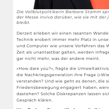
Die Vollblutpolitikerin Barbara Stamm sp
der Messe inviva darüber, wie sie mit der
bleibt.
Derzeit erleben wir einen rasanten Wandel 
Technik erobert immer mehr Platz in un
und Computer wie unsere Vorfahren das W
Zeit als unantastbar galten, werden infra
gar nicht mehr, was der andere meint.
»
How dare you?
«
, fragte die Umweltaktiv
die Nachkriegsgeneration ihre Frage (
»
Wie
verstanden? Und wie geht es denen, die s
Friedensbewegung engagiert haben, wenn
dastehen? Solche Diskrepanzen lassen s
Gespräch klären.