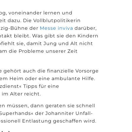
og, voneinander lernen und
it dazu. Die Vollblutpolitikerin
hzig-Bühne der
Messe inviva
darüber,
takt bleibt. Was gibt sie den Kindern
iehlt sie, damit Jung und Alt nicht
am die Probleme unserer Zeit
e geh
ö
rt auch die finanzielle Vorsorge
inem Heim oder eine ambulante Hilfe.
zdienst
«
Tipps für eine
im Alter reicht.
en müssen, dann geraten sie schnell
Superhands
«
der Johanniter Unfall-
fessionell Entlastung geschaffen wird.