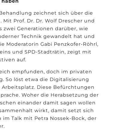
t haben
 Behandlung zeichnet sich über die
Mit Prof. Dr. Dr. Wolf Drescher und
us zwei Generationen darüber, wie
moderner Technik gewandelt hat und
Die Moderatorin Gabi Penzkofer-R
ö
hrl,
eins und SPD-Stadträtin, zeigt mit
tiven auf.
sreich empfunden, doch im privaten
. So l
ö
st etwa die Digitalisierung
 Arbeitsplatz. Diese Befürchtungen
 Sprache. Woher die Herabsetzung der
chen einander damit sagen wollen
sammenhalt wirkt, damit setzt sich
 im Talk mit Petra Nossek-Bock, der
r.