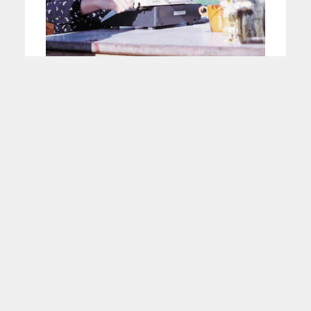
Was von Alice Schwarzer
blieb
WEITERE
NACHRICHTEN
MIT FREUNDLICHER
UNTERSTÜTZUNG DURCH: