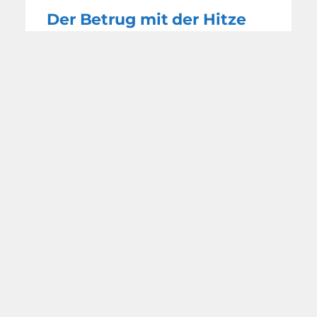
Der Betrug mit der Hitze
WEITERE
NACHRICHTEN
MIT FREUNDLICHER
UNTERSTÜTZUNG DURCH:
UNSERE AKTUELLE AUSGABE: