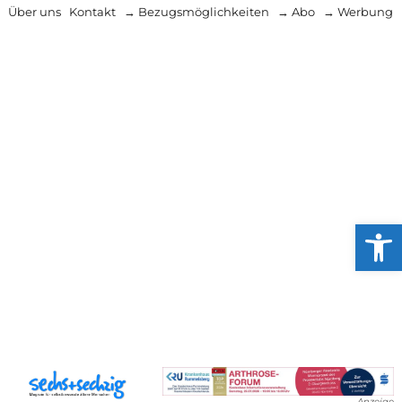
Über uns
Kontakt
→ Bezugsmöglichkeiten
→ Abo
→ Werbung
Werkzeug
Anzeige