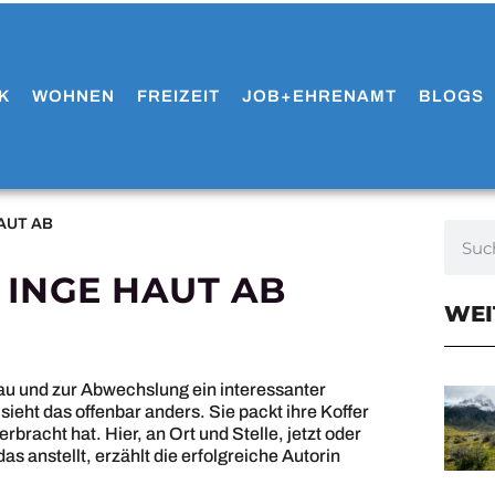
K
WOHNEN
FREIZEIT
JOB+EHRENAMT
BLOGS
AUT AB
 INGE HAUT AB
WEI
hau und zur Abwechslung ein interessanter
ieht das offenbar anders. Sie packt ihre Koffer
rbracht hat. Hier, an Ort und Stelle, jetzt oder
as anstellt, erzählt die erfolgreiche Autorin