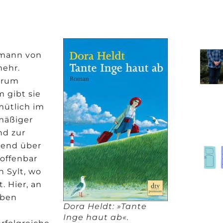
emann von
mehr.
arum
m gibt sie
mütlich im
mäßiger
nd zur
bend über
 offenbar
h Sylt, wo
. Hier, an
Leben
Dora Heldt: »Tante
Inge haut ab«.