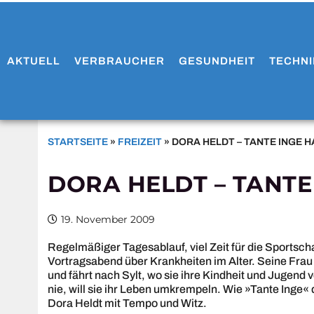
AKTUELL
VERBRAUCHER
GESUNDHEIT
TECHNI
STARTSEITE
»
FREIZEIT
»
DORA HELDT – TANTE INGE H
DORA HELDT – TANTE
19. November 2009
Regelmäßiger Tagesablauf, viel Zeit für die Sportsc
Vortragsabend über Krankheiten im Alter. Seine Frau s
und fährt nach Sylt, wo sie ihre Kindheit und Jugend ve
nie, will sie ihr Leben umkrempeln. Wie »Tante Inge« d
Dora Heldt mit Tempo und Witz.