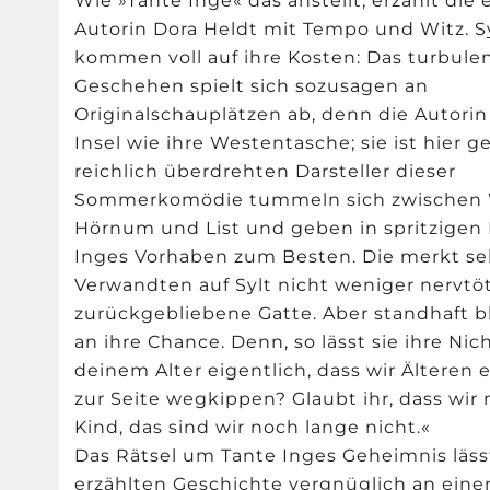
Wie »Tante Inge« das anstellt, erzählt die 
Autorin Dora Heldt mit Tempo und Witz. S
kommen voll auf ihre Kosten: Das turbule
Geschehen spielt sich sozusagen an
Originalschauplätzen ab, denn die Autorin
Insel wie ihre Westentasche; sie ist hier g
reichlich überdrehten Darsteller dieser
Sommerkomödie tummeln sich zwischen 
Hörnum und List und geben in spritzigen
Inges Vorhaben zum Besten. Die merkt sehr
Verwandten auf Sylt nicht weniger nervtö
zurückgebliebene Gatte. Aber standhaft bl
an ihre Chance. Denn, so lässt sie ihre Ni
deinem Alter eigentlich, dass wir Älteren ei
zur Seite wegkippen? Glaubt ihr, dass wir
Kind, das sind wir noch lange nicht.«
Das Rätsel um Tante Inges Geheimnis lässt
erzählten Geschichte vergnüglich an ei