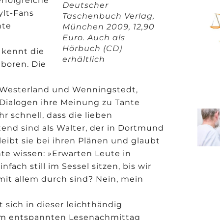
erfolgreiche
Deutscher
ylt-Fans
Taschenbuch Verlag,
nte
München 2009, 12,90
Euro. Auch als
Hörbuch (CD)
 kennt die
erhältlich
eboren. Die
Westerland und Wenningstedt,
 Dialogen ihre Meinung zu Tante
 schnell, dass die lieben
tend sind als Walter, der in Dortmund
eibt sie bei ihren Plänen und glaubt
chte wissen: »Erwarten Leute in
nfach still im Sessel sitzen, bis wir
 mit allem durch sind? Nein, mein
 sich in dieser leichthändig
nem entspannten Lesenachmittag