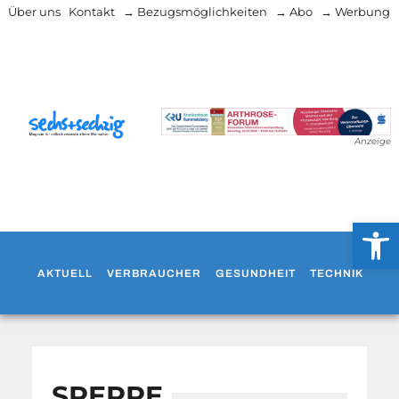
Über uns
Kontakt
→ Bezugsmöglichkeiten
→ Abo
→ Werbung
Anzeige
Werkzeug
AKTUELL
VERBRAUCHER
GESUNDHEIT
TECHNIK
WO
SPERRE