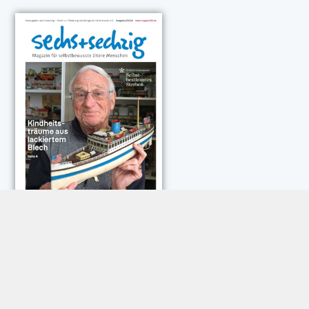
NEUESTE KOMMENTARE:
Rose Göttmann
zu
Das war schick: der Knicks
Andreas Dautermann
zu
Neue Betrugsmasche am