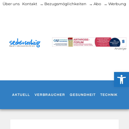
Über uns
Kontakt
→ Bezugsmöglichkeiten
→ Abo
→ Werbung
Anzeige
Werkzeug
AKTUELL
VERBRAUCHER
GESUNDHEIT
TECHNIK
WO