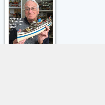
NEUESTE KOMMENTARE:
Rose Göttmann
zu
Das war schick: der Knicks
Andreas Dautermann
zu
Neue Betrugsmasche am
Smartphone
Klaus Peter Dorschu
zu
Neue Betrugsmasche am
Smartphone
Roland Jose
zu
Vorsicht: Betrugsanrufe aus Österreich
Trautwein
zu
Neue Betrugsmasche am Smartphone