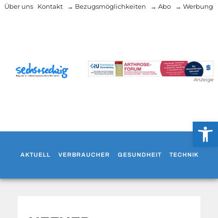
Über uns
Kontakt
→ Bezugsmöglichkeiten
→ Abo
→ Werbung
Anzeige
Werkzeug
AKTUELL
VERBRAUCHER
GESUNDHEIT
TECHNIK
WO