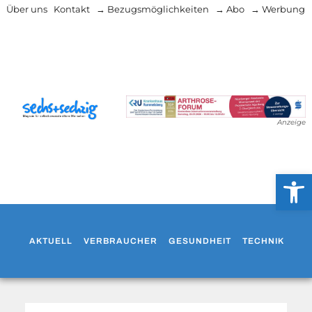
Über uns
Kontakt
→ Bezugsmöglichkeiten
→ Abo
→ Werbung
Anzeige
Werkzeug
AKTUELL
VERBRAUCHER
GESUNDHEIT
TECHNIK
WO