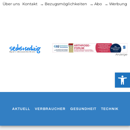
Über uns
Kontakt
→ Bezugsmöglichkeiten
→ Abo
→ Werbung
Anzeige
Werkzeug
AKTUELL
VERBRAUCHER
GESUNDHEIT
TECHNIK
WO