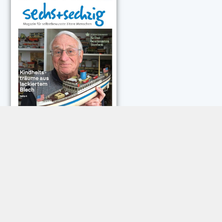
NEUESTE KOMMENTARE:
Rose Göttmann
zu
Das war schick: der Knicks
Andreas Dautermann
zu
Neue Betrugsmasche am
Smartphone
Klaus Peter Dorschu
zu
Neue Betrugsmasche am