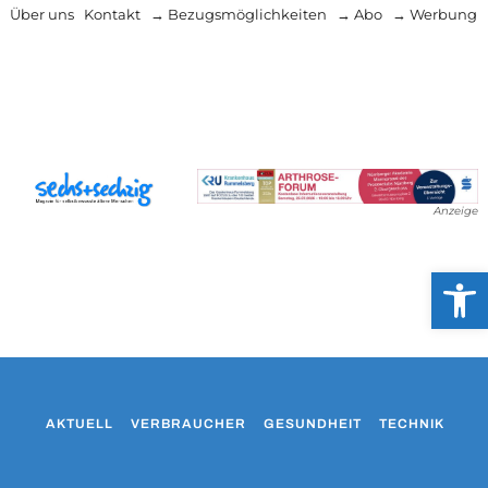
Über uns
Kontakt
→ Bezugsmöglichkeiten
→ Abo
→ Werbung
Anzeige
Werkzeug
AKTUELL
VERBRAUCHER
GESUNDHEIT
TECHNIK
WO