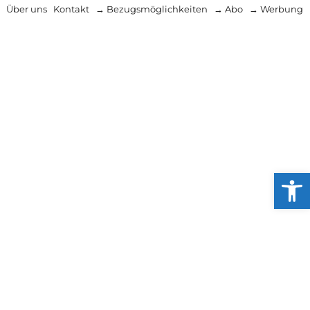
Über uns
Kontakt
→ Bezugsmöglichkeiten
→ Abo
→ Werbung
Werkzeug