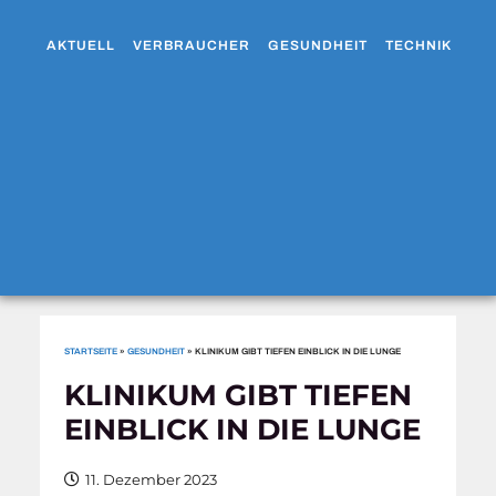
AKTUELL
VERBRAUCHER
GESUNDHEIT
TECHNIK
WO
STARTSEITE
»
GESUNDHEIT
»
KLINIKUM GIBT TIEFEN EINBLICK IN DIE LUNGE
KLINIKUM GIBT TIEFEN
EINBLICK IN DIE LUNGE
11. Dezember 2023