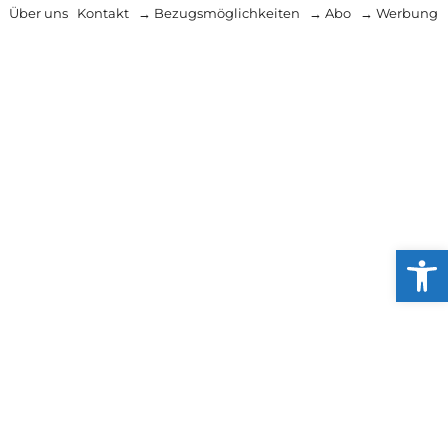
Über uns
Kontakt
→ Bezugsmöglichkeiten
→ Abo
→ Werbung
Werkzeug