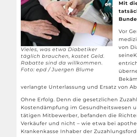
Mit d
tatsäc
Bundes
Vor Ge
medizi
von Di
Vieles, was etwa Diabetiker
seineK
täglich brauchen, kostet Geld.
Rabatte sind da willkommen.
entric
Foto: epd / Juergen Blume
überne
Bekäm
verlangte Unterlassung und Ersatz von 
Ohne Erfolg. Denn die gesetzlichen Zuza
Kostendämpfung im Gesundheitswesen un
tätigen Mitbewerber, befanden die Richter
Verkäufer und nicht – wie etwa bei apothe
Krankenkasse Inhaber der Zuzahlungsford