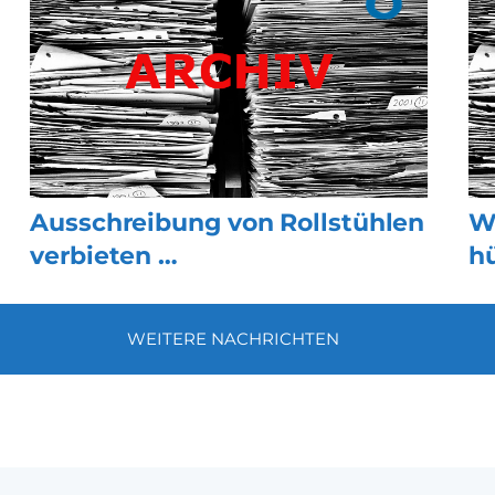
Ausschreibung von Rollstühlen
W
verbieten …
h
WEITERE NACHRICHTEN