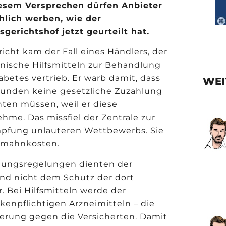
iesem Versprechen dürfen Anbieter
hlich werben, wie der
gerichtshof jetzt geurteilt hat.
richt kam der Fall eines Händlers, der
nische Hilfsmitteln zur Behandlung
abetes vertrieb. Er warb damit, dass
WEI
unden keine gesetzliche Zuzahlung
hten müssen, weil er diese
hme. Das missfiel der Zentrale zur
pfung unlauteren Wettbewerbs. Sie
Abmahnkosten.
hlungsregelungen dienten der
d nicht dem Schutz der dort
. Bei Hilfsmitteln werde der
kenpflichtigen Arzneimitteln – die
erung gegen die Versicherten. Damit