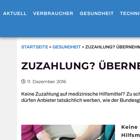
AKTUELL
VERBRAUCHER
GESUNDHEIT
TECHNI
STARTSEITE
»
GESUNDHEIT
»
ZUZAHLUNG? ÜBERNEHM
ZUZAHLUNG? ÜBERN
11. Dezember 2016
Keine Zuzahlung auf medizinische Hilfsmittel? Zu s
dürfen Anbieter tatsächlich werben, wie der Bundesger
Keine
Hilfsm