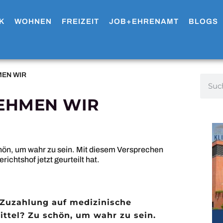
K
WOHNEN
FREIZEIT
JOB+EHRENAMT
BLOGS
EN WIR
EHMEN WIR
chön, um wahr zu sein. Mit diesem Versprechen
ichtshof jetzt geurteilt hat.
 Zuzahlung auf medizinische
ittel? Zu schön, um wahr zu sein.