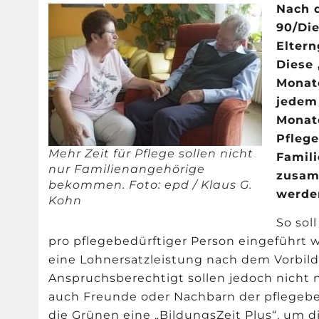
Nach 
90/Die
Elter
Diese 
Monat
jedem 
Monat
Pflege
Mehr Zeit für Pflege sollen nicht
Famili
nur Familienangehörige
zusam
bekommen. Foto: epd / Klaus G.
werde
Kohn
So sol
pro pflegebedürftiger Person eingeführt we
eine Lohnersatzleistung nach dem Vorbild
Anspruchsberechtigt sollen jedoch nicht 
auch Freunde oder Nachbarn der pflegebed
die Grünen eine „BildungsZeit Plus“, um d