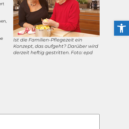
ert
Werkzeug
men,
ne
Ist die Familien-Pflegezeit ein
Konzept, das aufgeht? Darüber wird
derzeit heftig gestritten. Foto: epd