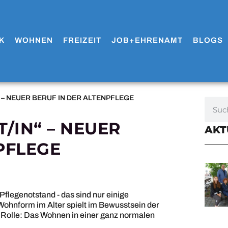
K
WOHNEN
FREIZEIT
JOB+EHRENAMT
BLOGS
 – NEUER BERUF IN DER ALTENPFLEGE
/IN“ – NEUER
AKT
PFLEGE
Pflegenotstand - das sind nur einige
 Wohnform im Alter spielt im Bewusstsein der
e Rolle: Das Wohnen in einer ganz normalen