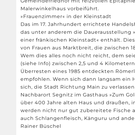
Gemeindefriedhof mit reizvollen Epitaph
Malerwinkelhaus vorbeiführt.
»Frauenzimmer« in der Kleinstadt
Das im 17. Jahrhundert errichtete Handel
das unter anderem die Dauerausstellung 
einer fränkischen Kleinstadt« enthält. Di
von Frauen aus Marktbreit, die zwischen 
Wem dies alles noch nicht reicht, dem s
(siehe Info) zwischen 2,5 und 4 Kilomete
Überresten eines 1985 entdeckten Römerl
empfohlen. Wenn sich dann langsam ein Hu
sich, die Stadt Richtung Main zu verlasse
Nachbarort Segnitz im Gasthaus »Zum Go
über 400 Jahre alten Haus und draußen, 
werden nicht nur gut zubereitete Fische
auch Schlangenfleisch, Känguru und ander
Rainer Büschel