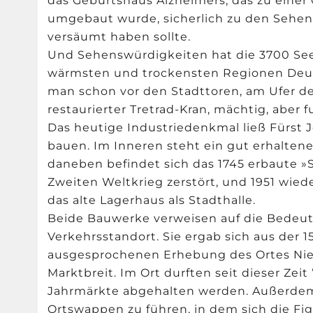
das Geburtshaus Alzheimers, das zu eine
umgebaut wurde, sicherlich zu den Sehen
versäumt haben sollte.
Und Sehenswürdigkeiten hat die 3700 Seel
wärmsten und trockensten Regionen Deutsc
man schon vor den Stadttoren, am Ufer de
restaurierter Tretrad-Kran, mächtig, aber 
Das heutige Industriedenkmal ließ Fürst 
bauen. Im Inneren steht ein gut erhaltene
daneben befindet sich das 1745 erbaute 
Zweiten Weltkrieg zerstört, und 1951 wied
das alte Lagerhaus als Stadthalle.
Beide Bauwerke verweisen auf die Bedeut
Verkehrsstandort. Sie ergab sich aus der 1
ausgesprochenen Erhebung des Ortes Nie
Marktbreit. Im Ort durften seit dieser Ze
Jahrmärkte abgehalten werden. Außerdem 
Ortswappen zu führen, in dem sich die Fig