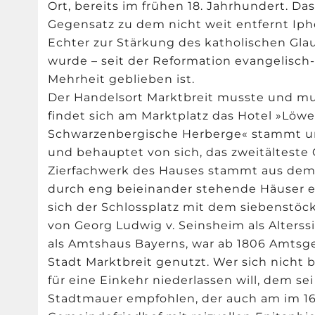
Ort, bereits im frühen 18. Jahrhundert. Das
Gegensatz zu dem nicht weit entfernt Ipho
Echter zur Stärkung des katholischen Gla
wurde – seit der Reformation evangelisch-
Mehrheit geblieben ist.
Der Handelsort Marktbreit musste und mu
findet sich am Marktplatz das Hotel »Löwen
Schwarzenbergische Herberge« stammt ur
und behauptet von sich, das zweitälteste 
Zierfachwerk des Hauses stammt aus dem 
durch eng beieinander stehende Häuser e
sich der Schlossplatz mit dem siebenstöc
von Georg Ludwig v. Seinsheim als Alterssi
als Amtshaus Bayerns, war ab 1806 Amtsg
Stadt Marktbreit genutzt. Wer sich nicht 
für eine Einkehr niederlassen will, dem se
Stadtmauer empfohlen, der auch am im 16