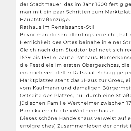
der Stadtmauer, das im Jahr 1600 fertig ge
man mit ein paar Schritten zum Marktpla
Hauptstraßenzüge.
Rathaus im Renaissance-Stil
Bevor man diesen allerdings erreicht, hat
Herrlichkeit des Ortes beinahe in einer Str
Gleich nach dem Stadttor befindet sich r
1579 bis 1581 erbaute Rathaus. Bemerkens
die Festdiele im ersten Obergeschoss, die
ein reich vertäfelter Ratssaal. Schräg geg
Marktplatzes steht das »Haus zur Groe«, e
vom Kaufmann und damaligen Bürgermeist
Ostseite des Platzes, nur durch eine Straß
jüdischen Familie Wertheimer zwischen 17
Barock« errichtete »Wertheimhaus«.
Dieses schöne Handelshaus verweist auf ein
erfolgreiches) Zusammenleben der christ