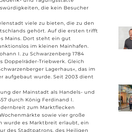
r Gedenk- und Tagungsstätte
swürdigkeiten, die kein Besucher
enstadt viele zu bieten, die zu den
hlands gehört. Auf die ersten trifft
s Mains. Dort steht ein gut
funktionslos im kleinen Mainhafen.
Johann I. zu Schwarzenberg 1784
s Doppelräder-Triebwerk. Gleich
»Schwarzenberger Lagerhaus«, das im
er aufgebaut wurde. Seit 2003 dient
ung der Mainstadt als Handels- und
557 durch König Ferdinand I.
dernbreit zum Marktflecken
it Wochenmärkte sowie vier große
wurde es Marktbreit erlaubt, ein
ur des Stadtpatrons, des Heiligen