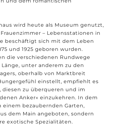
ien und dem romantischen
shaus wird heute als Museum genutzt,
»Frauenzimmer – Lebensstationen in
ese beschäftigt sich mit dem Leben
1875 und 1925 geboren wurden.
eien die verschiedenen Rundwege
rn Länge, unter anderem zu den
agers, oberhalb von Marktbreit
ngergefühl einstellt, empfiehlt es
n, diesen zu überqueren und im
ldenen Anker« einzukehren. In dem
in einem bezaubernden Garten,
 aus dem Main angeboten, sondern
e exotische Spezialitäten.