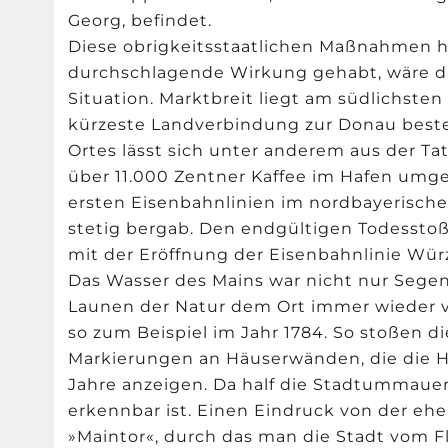
Georg, befindet.
Diese obrigkeitsstaatlichen Maßnahmen hä
durchschlagende Wirkung gehabt, wäre da
Situation. Marktbreit liegt am südlichste
kürzeste Landverbindung zur Donau best
Ortes lässt sich unter anderem aus der T
über 11.000 Zentner Kaffee im Hafen umg
ersten Eisenbahnlinien im nordbayerisch
stetig bergab. Den endgültigen Todesstoß
mit der Eröffnung der Eisenbahnlinie Wür
Das Wasser des Mains war nicht nur Segen,
Launen der Natur dem Ort immer wieder 
so zum Beispiel im Jahr 1784. So stoßen 
Markierungen an Häuserwänden, die die 
Jahre anzeigen. Da half die Stadtummaue
erkennbar ist. Einen Eindruck von der eh
»Maintor«, durch das man die Stadt vom Flus