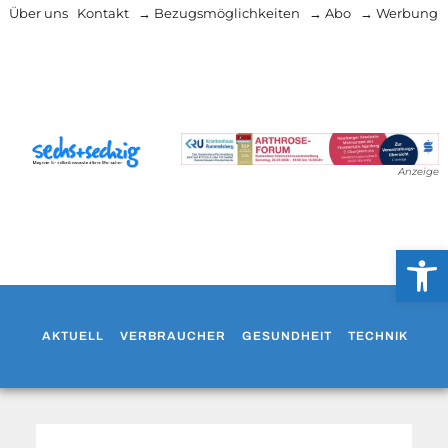
Über uns
Kontakt
→ Bezugsmöglichkeiten
→ Abo
→ Werbung
Anzeige
Werkzeug
AKTUELL
VERBRAUCHER
GESUNDHEIT
TECHNIK
WO