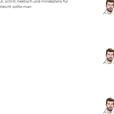
ut, schrill, hektisch und mindestens für
lleicht sollte man