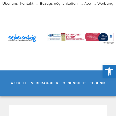
Über uns
Kontakt
→ Bezugsmöglichkeiten
→ Abo
→ Werbung
Anzeige
Werkzeug
AKTUELL
VERBRAUCHER
GESUNDHEIT
TECHNIK
WO