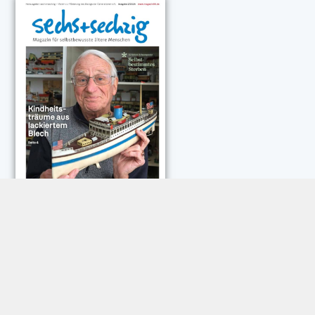
NEUESTE KOMMENTARE:
Rose Göttmann
zu
Das war schick: der Knicks
Andreas Dautermann
zu
Neue Betrugsmasche am
Smartphone