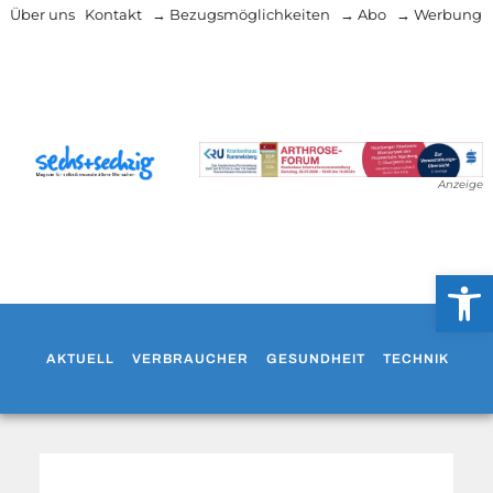
Über uns
Kontakt
→ Bezugsmöglichkeiten
→ Abo
→ Werbung
Anzeige
Werkzeug
AKTUELL
VERBRAUCHER
GESUNDHEIT
TECHNIK
WO