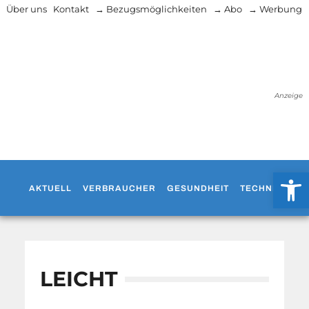
Über uns
Kontakt
→ Bezugsmöglichkeiten
→ Abo
→ Werbung
Anzeige
Werkzeug
AKTUELL
VERBRAUCHER
GESUNDHEIT
TECHNIK
WO
LEICHT