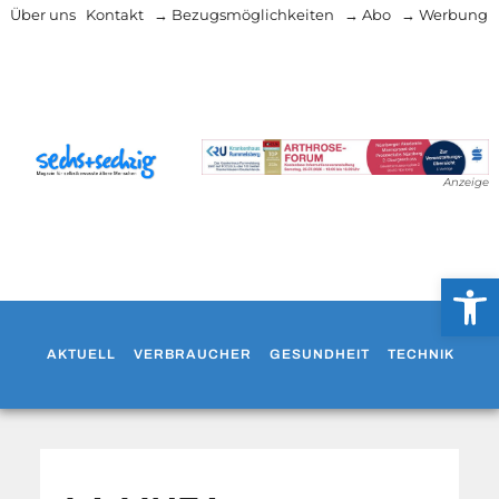
Über uns
Kontakt
→ Bezugsmöglichkeiten
→ Abo
→ Werbung
Anzeige
Werkzeug
AKTUELL
VERBRAUCHER
GESUNDHEIT
TECHNIK
WO