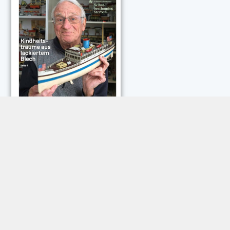
NEUESTE KOMMENTARE:
Rose Göttmann
zu
Das war schick: der Knicks
Andreas Dautermann
zu
Neue Betrugsmasche am
Smartphone
Klaus Peter Dorschu
zu
Neue Betrugsmasche am
Smartphone
Roland Jose
zu
Vorsicht: Betrugsanrufe aus Österreich
Trautwein
zu
Neue Betrugsmasche am Smartphone