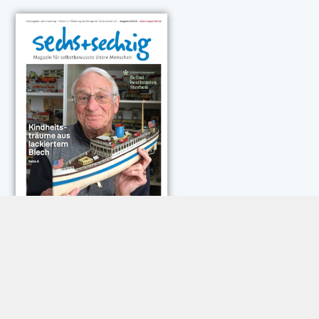
NEUESTE KOMMENTARE:
Rose Göttmann
zu
Das war schick: der Knicks
Andreas Dautermann
zu
Neue Betrugsmasche am