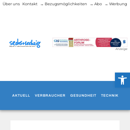
Über uns
Kontakt
→ Bezugsmöglichkeiten
→ Abo
→ Werbung
Anzeige
Werkzeug
AKTUELL
VERBRAUCHER
GESUNDHEIT
TECHNIK
WO