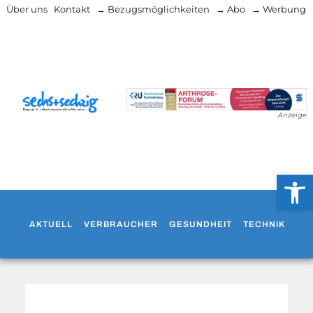
Über uns
Kontakt
→ Bezugsmöglichkeiten
→ Abo
→ Werbung
Anzeige
Werkzeug
AKTUELL
VERBRAUCHER
GESUNDHEIT
TECHNIK
WO