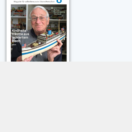
NEUESTE KOMMENTARE:
Rose Göttmann
zu
Das war schick: der Knicks
Andreas Dautermann
zu
Neue Betrugsmasche am
Smartphone
Klaus Peter Dorschu
zu
Neue Betrugsmasche am
Smartphone
Roland Jose
zu
Vorsicht: Betrugsanrufe aus Österreich