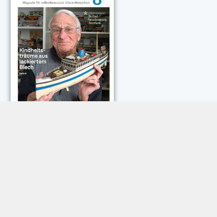
NEUESTE KOMMENTARE:
Rose Göttmann
zu
Das war schick: der Knicks
Andreas Dautermann
zu
Neue Betrugsmasche am
Smartphone
Klaus Peter Dorschu
zu
Neue Betrugsmasche am
Smartphone
Roland Jose
zu
Vorsicht: Betrugsanrufe aus Österreich