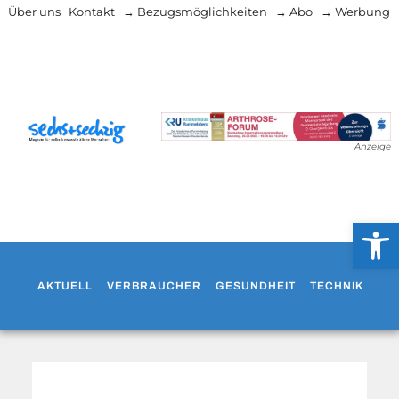
Über uns
Kontakt
→ Bezugsmöglichkeiten
→ Abo
→ Werbung
Anzeige
Werkzeug
AKTUELL
VERBRAUCHER
GESUNDHEIT
TECHNIK
WO