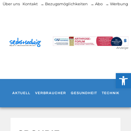
Über uns
Kontakt
→ Bezugsmöglichkeiten
→ Abo
→ Werbung
Anzeige
Werkzeug
AKTUELL
VERBRAUCHER
GESUNDHEIT
TECHNIK
WO