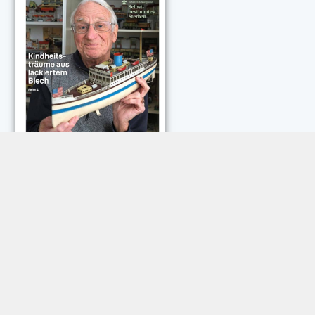
NEUESTE KOMMENTARE:
Rose Göttmann
zu
Das war schick: der Knicks
Andreas Dautermann
zu
Neue Betrugsmasche am
Smartphone
Klaus Peter Dorschu
zu
Neue Betrugsmasche am
Smartphone
Roland Jose
zu
Vorsicht: Betrugsanrufe aus Österreich
Trautwein
zu
Neue Betrugsmasche am Smartphone