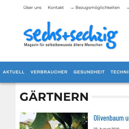
Über uns
Kontakt
→ Bezugsmöglichkeiten
→
AKTUELL
VERBRAUCHER
GESUNDHEIT
TECHNI
GÄRTNERN
Olivenbaum un